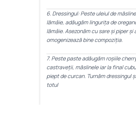
6. Dressingul: Peste uleiul de măslin
lămâie, adăugăm lingurița de oregano
lămâie. Asezonăm cu sare și piper ș
omogenizează bine compoziția.
7. Peste paste adăugăm roșiile cherry
castraveții, măslinele iar la final cub
piept de curcan. Turnăm dressingul 
totul