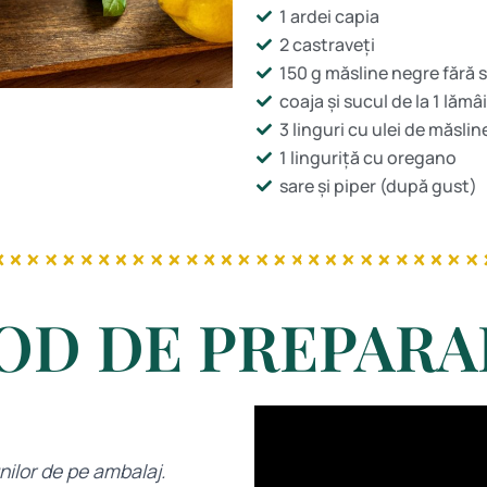
1 ardei capia
2 castraveți
150 g măsline negre fără 
coaja și sucul de la 1 lămâ
3 linguri cu ulei de măsli
1 linguriță cu oregano
sare și piper (după gust)
OD DE PREPARA
nilor de pe ambalaj.