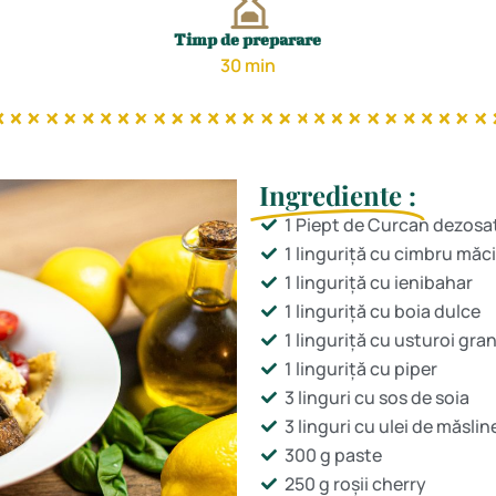
Timp de preparare
30 min
Ingrediente :
1 Piept de Curcan dezosat
1 linguriță cu cimbru măc
1 linguriță cu ienibahar
1 linguriță cu boia dulce
1 linguriță cu usturoi gra
1 linguriță cu piper
3 linguri cu sos de soia
3 linguri cu ulei de măslin
300 g paste
250 g roșii cherry