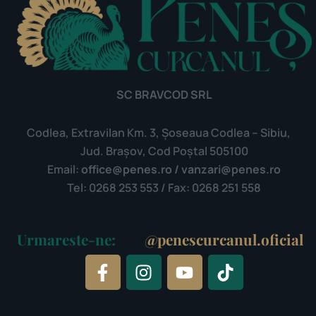
SC BRAVCOD SRL
Codlea, Extravilan Km. 3, Șoseaua Codlea – Sibiu,
Jud. Brașov, Cod Poștal 505100
Email:
office@penes.ro / vanzari@penes.ro
Tel: 0268 253 553 / Fax: 0268 251 558
Urmareste-ne:
@penescurcanul.oficial
F
I
Y
T
a
n
o
i
c
s
u
k
e
t
t
t