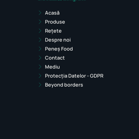
Acasă
Produse
Rețete
Despre noi
Peneș Food
Contact
Mediu
Protecția Datelor - GDPR
Beyond borders