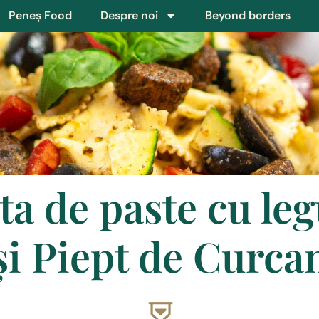
Peneș Food
Despre noi
Beyond borders
ta de paste cu l
și Piept de Curca