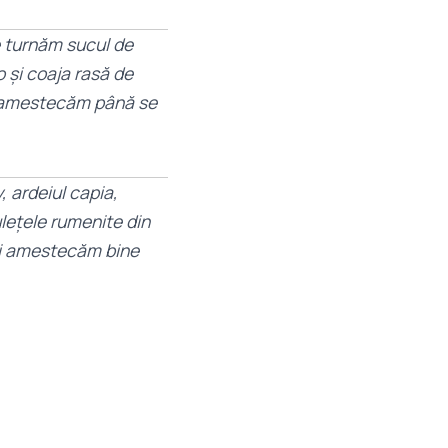
e turnăm sucul de
 și coaja rasă de
i amestecăm până se
, ardeiul capia,
ulețele rumenite din
și amestecăm bine