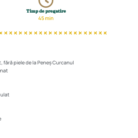
Timp de pregatire
45 min
, fără piele de la Peneș Curcanul
inat
nulat
e