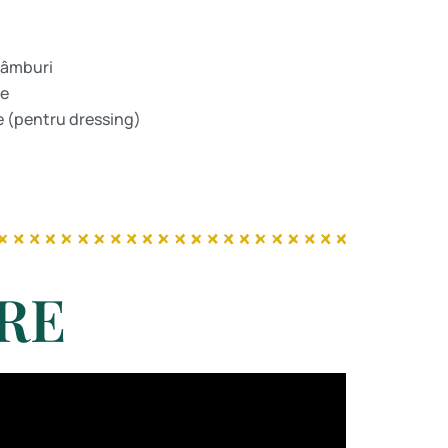
sâmburi
ie
ne (pentru dressing)
RE