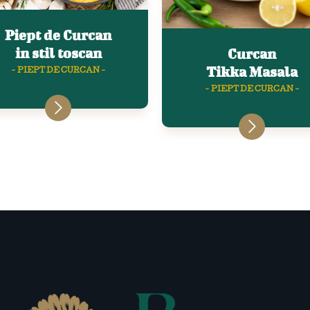
Piept de Curcan
in stil toscan
Curcan
Tikka Masala
- PIEPT DE CURCAN -
- PIEPT DE CURCAN -