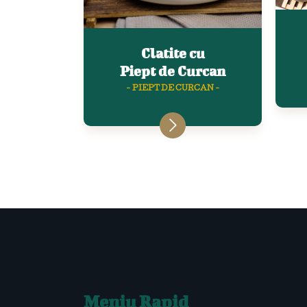
Clatite cu
Piept de Curcan
- PIEPT DE CURCAN -
Meniu Rapid