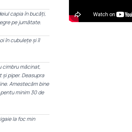
deiul capia în bucăți,
negre pe jumătate.
i în cubulețe și îl
u cimbru măcinat,
t și piper. Deasupra
sline. Amestecăm bine
t pentu minim 30 de
igaie la foc min