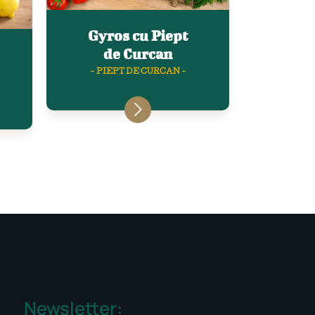
Gyros cu Piept
de Curcan
- PIEPT DE CURCAN -
Newsletter: