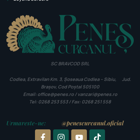
SC BRAVCOD SRL
Codlea, Extravilan Km. 3, Șoseaua Codlea – Sibiu, Jud.
Brașov, Cod Poștal 505100
Email:
office@penes.ro / vanzari@penes.ro
Tel: 0268 253 553 / Fax: 0268 251 558
Urmareste-ne:
@penescurcanul.oficial
F
I
Y
T
a
n
o
i