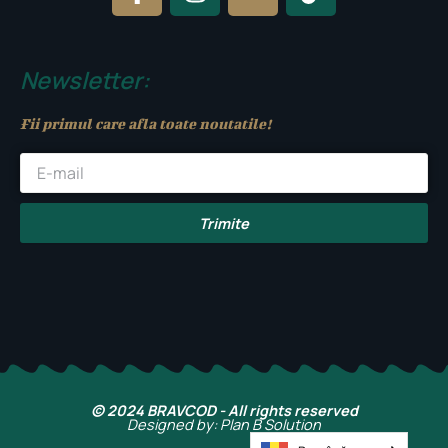
c
s
u
k
e
t
t
t
b
a
u
o
Newsletter:
o
g
b
k
o
r
e
Fii primul care afla toate noutatile!
k
a
-
m
f
Trimite
© 2024 BRAVCOD - All rights reserved
Designed by: Plan B Solution