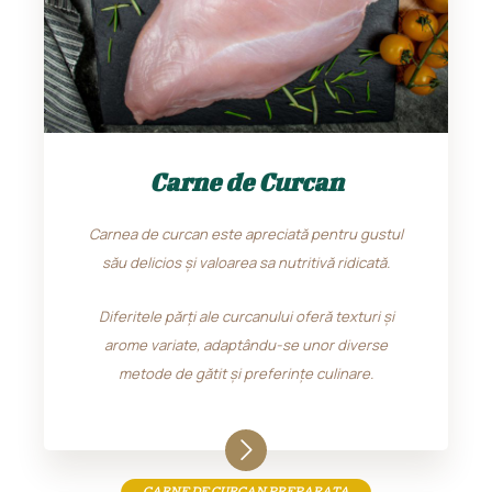
Carne de Curcan
Carnea de curcan este apreciată pentru gustul
său delicios și valoarea sa nutritivă ridicată.
Diferitele părți ale curcanului oferă texturi și
arome variate, adaptându-se unor diverse
metode de gătit și preferințe culinare.