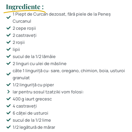
Ingrediente :
1 Piept de Curcan dezosat, fără piele de la Peneș
Curcanul
2 cepe roșii
2 castraveți
2 roșii
lipii
sucul de la 1/2 lămâie
2 linguri cu ulei de măsline
câte 1 linguriță cu: sare, oregano, chimion, boia, usturoi
granulat
1/2 linguriță cu piper
Iar pentru sosul tzatziki vom folosi:
400 g iaurt grecesc
4 castraveți
6 căței de usturoi
sucul de la 1/2 lime
1/2 legătură de mărar