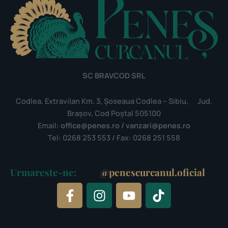
SC BRAVCOD SRL
Codlea, Extravilan Km. 3, Șoseaua Codlea – Sibiu, Jud.
Brașov, Cod Poștal 505100
Email:
office@penes.ro / vanzari@penes.ro
Tel: 0268 253 553 / Fax: 0268 251 558
Urmareste-ne:
@penescurcanul.oficial
F
I
Y
T
a
n
o
i
c
s
u
k
e
t
t
t