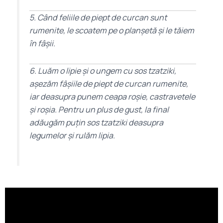
5. Când feliile de piept de curcan sunt
rumenite, le scoatem pe o planșetă și le tăiem
în fâșii.
6. Luăm o lipie și o ungem cu sos tzatziki,
așezăm fâșiile de piept de curcan rumenite,
iar deasupra punem ceapa roșie, castravetele
și roșia. Pentru un plus de gust, la final
adăugăm puțin sos tzatziki deasupra
legumelor și rulăm lipia.