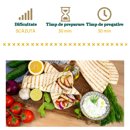
Dificultate
Timp de preparare
Timp de pregatire
SCĂZUTĂ
30 min
30 min