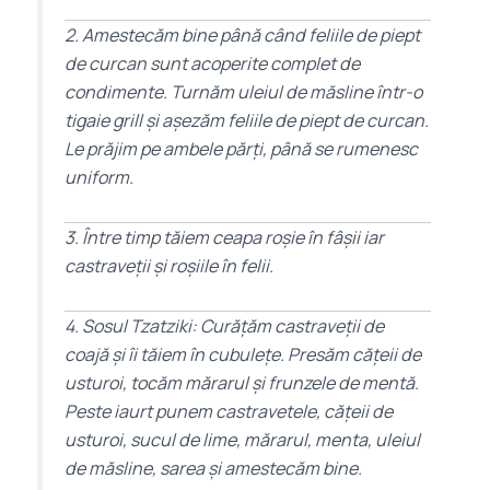
2. Amestecăm bine până când feliile de piept
de curcan sunt acoperite complet de
condimente. Turnăm uleiul de măsline într-o
tigaie grill și așezăm feliile de piept de curcan.
Le prăjim pe ambele părți, până se rumenesc
uniform.
3. Între timp tăiem ceapa roșie în fâșii iar
castraveții și roșiile în felii.
4. Sosul Tzatziki: Curățăm castraveții de
coajă și îi tăiem în cubulețe. Presăm cățeii de
usturoi, tocăm mărarul și frunzele de mentă.
Peste iaurt punem castravetele, cățeii de
usturoi, sucul de lime, mărarul, menta, uleiul
de măsline, sarea și amestecăm bine.