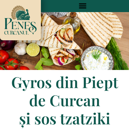
Skip
to
content
Gyros din Piept
de Curcan
și sos tzatziki