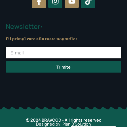
a
n
o
i
c
s
u
k
e
t
t
t
b
a
u
o
Newsletter:
o
g
b
k
o
r
e
Fii primul care afla toate noutatile!
k
a
-
m
f
Trimite
© 2024 BRAVCOD - All rights reserved
Designed by: Plan B Solution