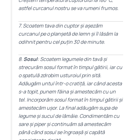
creștem temperatura cuptorului la 180°C,
astfel curcanul nostru se va rumeni frumos.
7. Scoatem tava din cuptor și așezăm
curcanul pe o planșetă de lemn și îl lăsăm la
odihnit pentru cel puțin 30 de minute.
8.
Sosul
: Scoatem legumele din tavă și
strecurăm sosul format în timpul gătirii, iar cu
o spatulă zdrobim usturoiul prin sită.
Adăugăm untul într-o cratiță, iar când acesta
s-a topit, punem făina și amestecăm cu un
tel. Incorporăm sosul format în timpul gătirii și
amestecăm ușor. La final adăugăm supa de
legume și sucul de lămâie. Condimentăm cu
sare și piper și continuăm să amestecăm
până când sosul se îngroașă și capătă