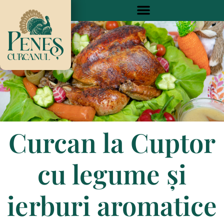
Skip
to
content
Curcan la Cuptor
cu legume și
ierburi aromatice