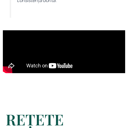
consistența dorită.
REȚETE