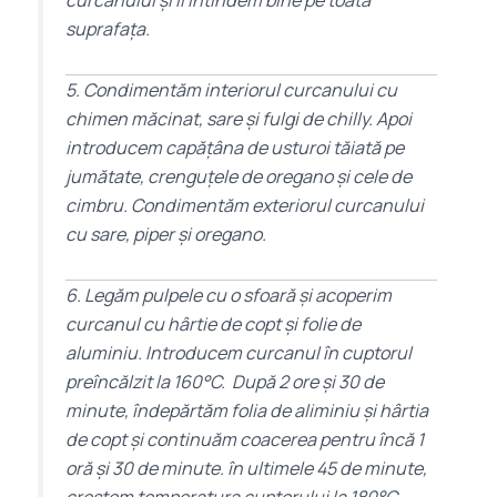
curcanului și îl întindem bine pe toata
suprafața.
5. Condimentăm interiorul curcanului cu
chimen măcinat, sare și fulgi de chilly. Apoi
introducem capățâna de usturoi tăiată pe
jumătate, crenguțele de oregano și cele de
cimbru. Condimentăm exteriorul curcanului
cu sare, piper și oregano.
6. Legăm pulpele cu o sfoară și acoperim
curcanul cu hârtie de copt și folie de
aluminiu. Introducem curcanul în cuptorul
preîncălzit la 160°C. După 2 ore și 30 de
minute, îndepărtăm folia de aliminiu și hârtia
de copt și continuăm coacerea pentru încă 1
oră și 30 de minute. în ultimele 45 de minute,