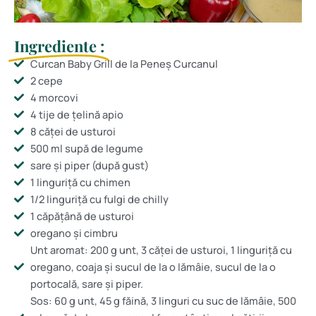
Ingrediente :
Curcan Baby Grill de la Peneș Curcanul
2 cepe
4 morcovi
4 tije de țelină apio
8 căței de usturoi
500 ml supă de legume
sare și piper (după gust)
1 linguriță cu chimen
1/2 linguriță cu fulgi de chilly
1 căpățână de usturoi
oregano și cimbru
Unt aromat: 200 g unt, 3 căței de usturoi, 1 linguriță cu
oregano, coaja și sucul de la o lămâie, sucul de la o
portocală, sare și piper.
Sos: 60 g unt, 45 g făină, 3 linguri cu suc de lămâie, 500