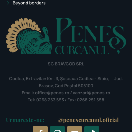
Beyond borders
SC BRAVCOD SRL
Codlea, Extravilan Km. 3, Șoseaua Codlea – Sibiu, Jud.
Brașov, Cod Poștal 505100
Email:
office@penes.ro / vanzari@penes.ro
Tel: 0268 253 553 / Fax: 0268 251 558
Urmareste-ne:
@penescurcanul.oficial
F
I
Y
T