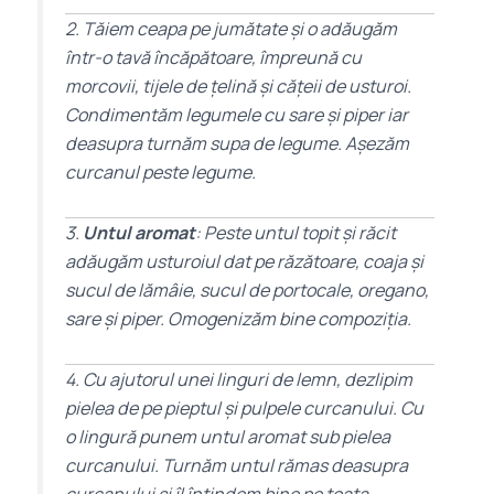
2. Tăiem ceapa pe jumătate și o adăugăm
într-o tavă încăpătoare, împreună cu
morcovii, tijele de țelină și cățeii de usturoi.
Condimentăm legumele cu sare și piper iar
deasupra turnăm supa de legume. Așezăm
curcanul peste legume.
3.
Untul aromat
: Peste untul topit și răcit
adăugăm usturoiul dat pe răzătoare, coaja și
sucul de lămâie, sucul de portocale, oregano,
sare și piper. Omogenizăm bine compoziția.
4. Cu ajutorul unei linguri de lemn, dezlipim
pielea de pe pieptul și pulpele curcanului. Cu
o lingură punem untul aromat sub pielea
curcanului. Turnăm untul rămas deasupra