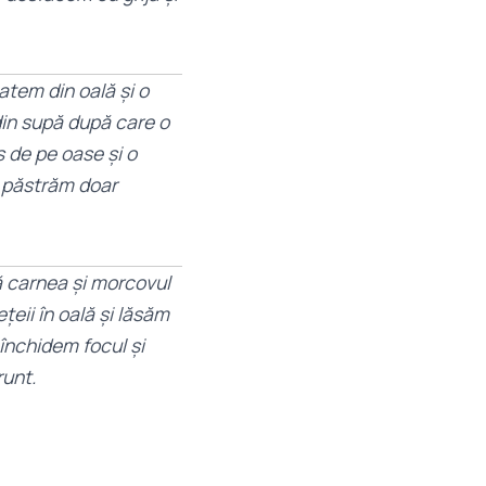
atem din oală și o
din supă după care o
 de pe oase și o
, păstrăm doar
ă carnea și morcovul
țeii în oală și lăsăm
 închidem focul și
runt.