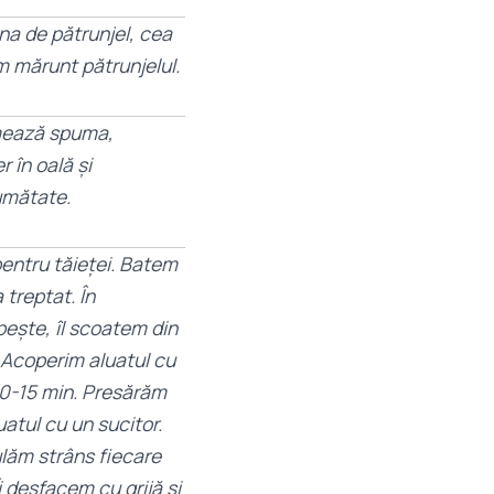
na de pătrunjel, cea
ăm mărunt pătrunjelul.
rmează spuma,
 în oală și
jumătate.
pentru tăieței. Batem
 treptat. În
pește, îl scoatem din
. Acoperim aluatul cu
t 10-15 min. Presărăm
uatul cu un sucitor.
ulăm strâns fiecare
i desfacem cu grijă și