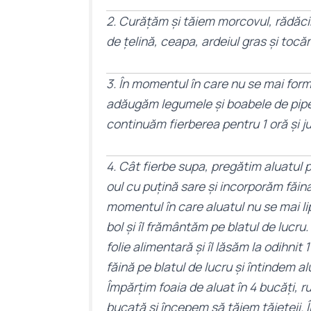
2. Curățăm și tăiem morcovul, rădăci
de țelină, ceapa, ardeiul gras și toc
3. În momentul în care nu se mai fo
adăugăm legumele și boabele de piper
continuăm fierberea pentru 1 oră și 
4. Cât fierbe supa, pregătim aluatul 
oul cu puțină sare și incorporăm făina
momentul în care aluatul nu se mai li
bol și îl frământăm pe blatul de lucru
folie alimentară și îl lăsăm la odihni
făină pe blatul de lucru și întindem al
Împărțim foaia de aluat în 4 bucăți, r
bucată și începem să tăiem tăiețeii. Î