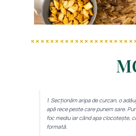
M
1. Secționăm aripa de curcan, o adău
apă rece peste care punem sare. Pune
foc mediu iar când apa clocotește,
formată.