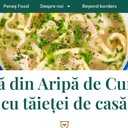
Peneș Food
Despre noi
Beyond borders
ă din Aripă de Cu
cu tăieței de casă