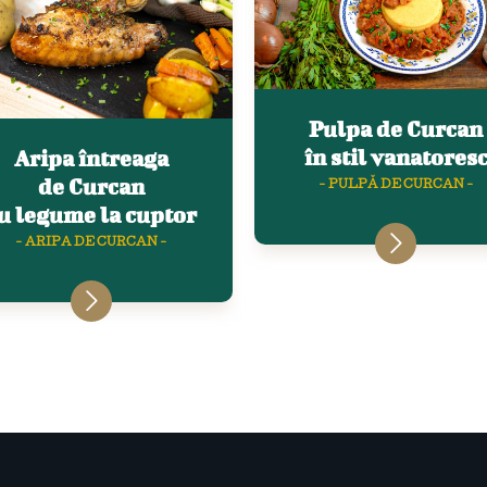
Pulpa de Curcan
în stil vanatores
Aripa întreaga
de Curcan
- PULPĂ DE CURCAN -
u legume la cuptor
- ARIPA DE CURCAN -