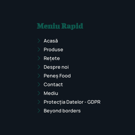
Meniu Rapid
Acasă
Produse
Rețete
Despre noi
Peneș Food
Contact
Mediu
Protecția Datelor - GDPR
Beyond borders