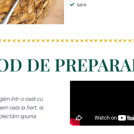
sare
OD DE PREPARA
găm într-o oală cu
m oala la fiert, la
 colectăm spuma