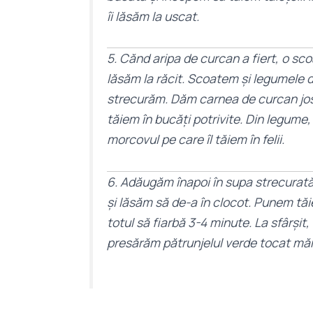
îi lăsăm la uscat.
5. Cănd aripa de curcan a fiert, o sco
lăsăm la răcit. Scoatem și legumele 
strecurăm. Dăm carnea de curcan jos
tăiem în bucăți potrivite. Din legume
morcovul pe care îl tăiem în felii.
6. Adăugăm înapoi în supa strecurat
și lăsăm să de-a în clocot. Punem tăie
totul să fiarbă 3-4 minute. La sfârșit,
presărăm pătrunjelul verde tocat mă