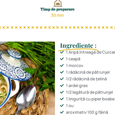
Timp de preparare
30 min
Ingrediente :
1 Aripă întreagă de Curca
1 ceapă
1 morcov
1 rădăcină de pătrunjel
1/2 rădăcină de țelină
1 ardei gras
1/2 legătură de pătrunjel
1 linguriță cu piper boabe
1 ou
aroximativ 100 g făină