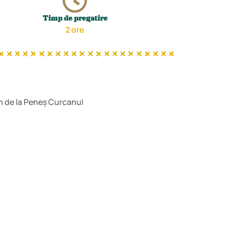
Timp de pregatire
2 ore
n de la Peneș Curcanul