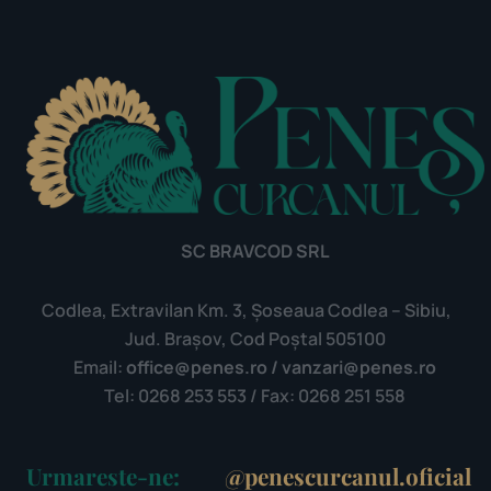
SC BRAVCOD SRL
Codlea, Extravilan Km. 3, Șoseaua Codlea – Sibiu,
Jud. Brașov, Cod Poștal 505100
Email:
office@penes.ro / vanzari@penes.ro
Tel: 0268 253 553 / Fax: 0268 251 558
Urmareste-ne:
@penescurcanul.oficial