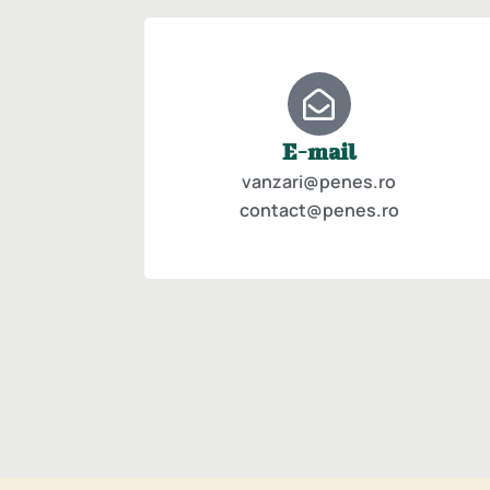
E-mail
vanzari@penes.ro
contact@penes.ro