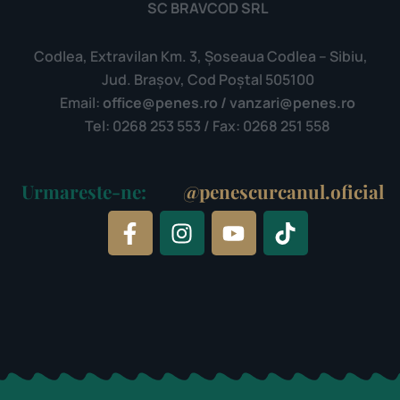
SC BRAVCOD SRL
Codlea, Extravilan Km. 3, Șoseaua Codlea – Sibiu,
Jud. Brașov, Cod Poștal 505100
Email:
office@penes.ro / vanzari@penes.ro
Tel: 0268 253 553 / Fax: 0268 251 558
Urmareste-ne:
@penescurcanul.oficial
F
I
Y
T
a
n
o
i
c
s
u
k
e
t
t
t
b
a
u
o
o
g
b
k
o
r
e
k
a
-
m