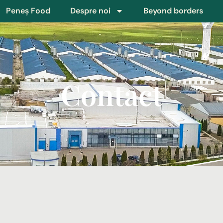
Peneș Food
Despre noi
Beyond borders
Contact