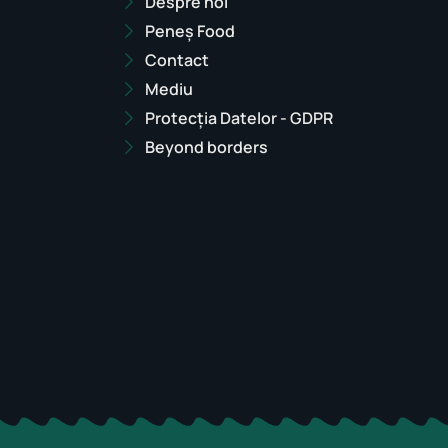
Despre noi
Peneș Food
Contact
Mediu
Protecția Datelor - GDPR
Beyond borders