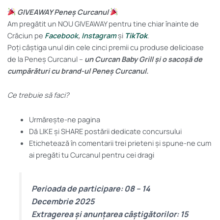
GIVEAWAY Peneș Curcanul
Am pregătit un NOU GIVEAWAY pentru tine chiar înainte de
Crăciun pe
Facebook
,
Instagram
și
TikTok
.
Poți câștiga unul din cele cinci premii cu produse delicioase
de la Peneș Curcanul –
un Curcan Baby Grill și o sacoșă de
cumpărături cu brand-ul Peneș Curcanul.
Ce trebuie să faci?
Urmărește-ne pagina
Dă LIKE și SHARE postării dedicate concursului
Etichetează în comentarii trei prieteni și spune-ne cum
ai pregăti tu Curcanul pentru cei dragi
Perioada de participare: 08 – 14
Decembrie 2025
Extragerea și anunțarea câștigătorilor: 15