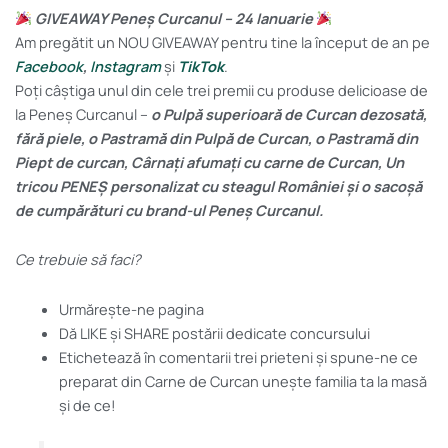
GIVEAWAY Peneș Curcanul – 24 Ianuarie
Am pregătit un NOU GIVEAWAY pentru tine la început de an pe
Facebook
,
Instagram
și
TikTok
.
Poți câștiga unul din cele trei premii cu produse delicioase de
la Peneș Curcanul –
o Pulpă superioară de Curcan dezosată,
fără piele, o Pastramă din Pulpă de Curcan, o Pastramă din
Piept de curcan, Cârnați afumați cu carne de Curcan, Un
tricou PENEȘ personalizat cu steagul României și o sacoșă
de cumpărături cu brand-ul Peneș Curcanul.
Ce trebuie să faci?
Urmărește-ne pagina
Dă LIKE și SHARE postării dedicate concursului
Etichetează în comentarii trei prieteni și spune-ne ce
preparat din Carne de Curcan unește familia ta la masă
și de ce!