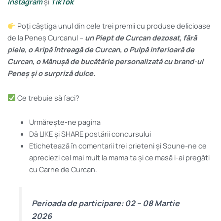
Instagram
și
TikTok
Poți câștiga unul din cele trei premii cu produse delicioase
de la Peneș Curcanul –
un Piept de Curcan dezosat, fără
piele, o Aripă întreagă de Curcan, o Pulpă inferioară de
Curcan, o Mănușă de bucătărie personalizată cu brand-ul
Peneș și o surpriză dulce.
Ce trebuie să faci?
Urmărește-ne pagina
Dă LIKE și SHARE postării concursului
Etichetează în comentarii trei prieteni și Spune-ne ce
apreciezi cel mai mult la mama ta și ce masă i-ai pregăti
cu Carne de Curcan.
Perioada de participare: 02 – 08 Martie
2026