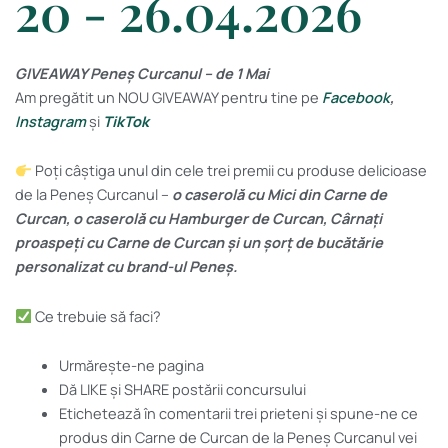
20 - 26.04.2026
GIVEAWAY Peneș Curcanul – de 1 Mai
Am pregătit un NOU GIVEAWAY pentru tine pe
Facebook
,
Instagram
și
TikTok
Poți câștiga unul din cele trei premii cu produse delicioase
de la Peneș Curcanul –
o caserolă cu Mici din Carne de
Curcan, o caserolă cu Hamburger de Curcan, Cârnați
proaspeți cu Carne de Curcan și un șorț de bucătărie
personalizat cu brand-ul Peneș.
Ce trebuie să faci?
Urmărește-ne pagina
Dă LIKE și SHARE postării concursului
Etichetează în comentarii trei prieteni și spune-ne ce
produs din Carne de Curcan de la Peneș Curcanul vei