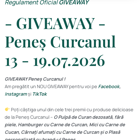
Regulament Oficial
GIVEAWAY
- GIVEAWAY -
Peneș Curcanul
13 - 19.07.2026
GIVEAWAY Peneș Curcanul !
Am pregătit un NOU GIVEAWAY pentru voi pe
Facebook
,
Instagram
și
TikTok
Poți câștiga unul din cele trei premii cu produse delicioase
de la Peneș Curcanul –
O Pulpă de Curan dezosată, fără
piele, Hamburger cu Carne de Curcan, Mici cu Carne de
Cucan, Cârnați afumați cu Carne de Curcan și o Plasă
personalizată cu brand-ul Peneș.