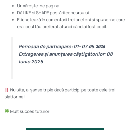
Urmărește-ne pagina
Dă LIKE și SHARE postării concursului
Etichetează în comentarii trei prieteni și spune-ne care
era jocul tău preferat atunci când ai fost copil.
Perioada de participare: 01- 07.𝟎6.𝟐𝟎𝟐𝟔
Extragerea și anunțarea câștigătorilor: 08
Iunie 2026
Nu uita, ai șanse triple dacă participi pe toate cele trei
platforme!
Mult succes tuturor!