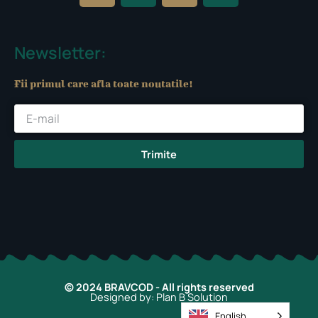
c
s
u
k
e
t
t
t
b
a
u
o
Newsletter:
o
g
b
k
o
r
e
Fii primul care afla toate noutatile!
k
a
-
m
f
Trimite
© 2024 BRAVCOD - All rights reserved
Designed by: Plan B Solution
English