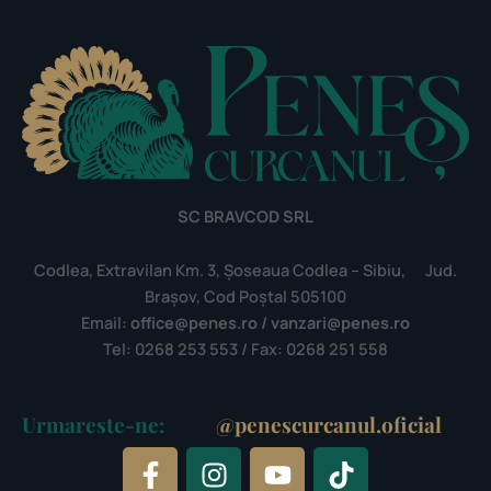
SC BRAVCOD SRL
Codlea, Extravilan Km. 3, Șoseaua Codlea – Sibiu, Jud.
Brașov, Cod Poștal 505100
Email:
office@penes.ro / vanzari@penes.ro
Tel: 0268 253 553 / Fax: 0268 251 558
Urmareste-ne:
@penescurcanul.oficial
F
I
Y
T
a
n
o
i