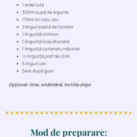
1 ardei iute
300ml supă de legume
170ml vin roșu sec
2 linguri pastă de tomate
1 linguriță chimion
1 linguriță boia afumată
1 linguriță coriandru măcinat
½ linguriță praf de chilli
5 linguri ulei
Sare după gust
Opțional:
lime, smântână, tortilla chips
Mod de preparare: