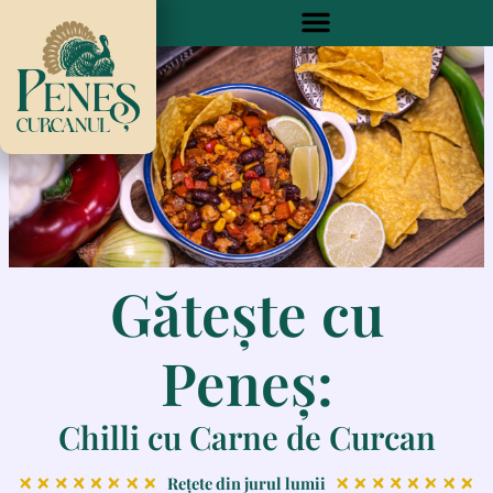
Skip
to
content
Gătește cu
Peneș:
Chilli cu Carne de Curcan
Rețete din jurul lumii