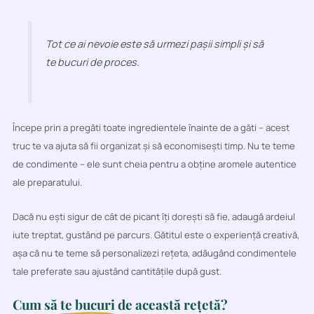
Tot ce ai nevoie este să urmezi pașii simpli și să
te bucuri de proces.
Începe prin a pregăti toate ingredientele înainte de a găti – acest
truc te va ajuta să fii organizat și să economisești timp. Nu te teme
de condimente – ele sunt cheia pentru a obține aromele autentice
ale preparatului.
Dacă nu ești sigur de cât de picant îți dorești să fie, adaugă ardeiul
iute treptat, gustând pe parcurs. Gătitul este o experiență creativă,
așa că nu te teme să personalizezi rețeta, adăugând condimentele
tale preferate sau ajustând cantitățile după gust.
Cum
să te bucuri
de această rețetă?