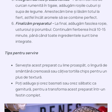
curcan rumenită în tigaie, adăugăm roșiile cuburi și
supa de legume. Amestecăm bine și lăsăm totul la
fiert, astfel încât aromele să se combine perfect.
Finalizăm preparatul –
La final, adăugăm fasolea roșie,
usturoiul și porumbul. Continuăm fierberea încă 10-15
minute, până când toate ingredientele sunt bine
integrate.
Tips pentru servire
Servește acest preparat cu lime proaspăt, o lingură de
smântână cremoasă sau câțiva tortilla chips pentru un
plus de textură.
Poți adăuga și orez basmati sau orez sălbatic ca
garnitură, pentru a transforma acest preparat într-un
festin complet.