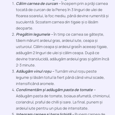
Călim carnea de curcan –
Începem prin a prăji carnea
tocată de curcan de la Peneș în 3 linguri de ulei de
floarea soarelui, la foc mediu, până devine rumenită și
suculentă. Scoatem carnea din tigaie și o lăsăm
deoparte.
Pregătim legumele –
În timp ce carnea se gătește,
tăiem mărunt ardeiul gras, ardeiul iute, ceapa și
usturoiul. Călim ceapa și ardeiul grasÎn aceeași tigaie,
adăugăm 2 linguri de ulei și călim ceapa. După ce
devine translucidă, adăugăm ardeiul gras și gătim încă
2-3 minute.
Adăugăm vinul roșu –
Turnăm vinul roșu peste
legume și lăsăm totul la fiert până când vinul scade,
intensificând aromele.
Condimentăm și adăugăm pasta de tomate –
Adăugăm pasta de tomate, boiaua afumată, chimionul,
coriandrul, praful de chilli și sare. La final, punem și
ardeiul iute pentru un plus de intensitate.
Integram carnea și baza lichidă –
Punem carnea de