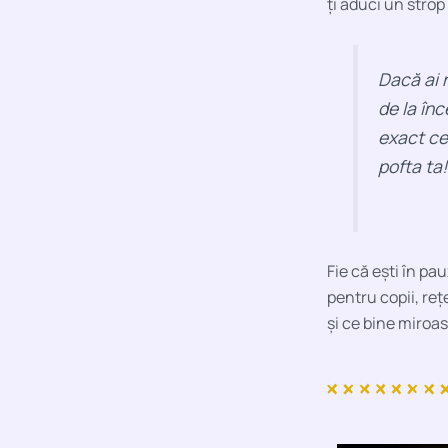
ți aduci un strop
Dacă ai 
de la în
exact ce
pofta ta
Fie că ești în pa
pentru copii, reț
și ce bine miroas