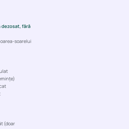
 dezosat, fără
floarea-soarelui
ulat
emințe)
cat
t
ăt (doar