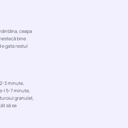
smântâna, ceapa
Amestecă bine
 e gata restul
 2-3 minute,
te-l 5-7 minute,
uroiul granulat,
cât să se