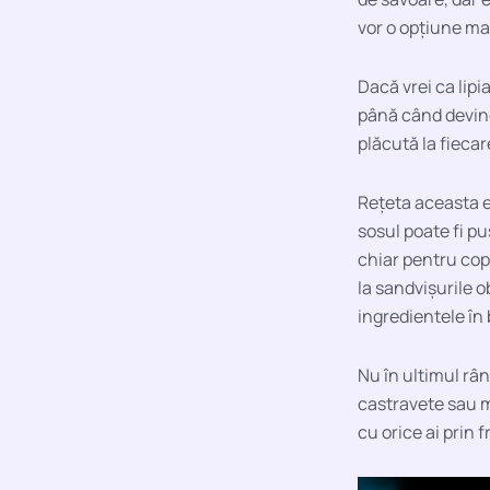
vor o opțiune mai
Dacă vrei ca lipi
până când devine
plăcută la fieca
Rețeta aceasta e
sosul poate fi pu
chiar pentru cop
la sandvișurile o
ingredientele în
Nu în ultimul râ
castravete sau m
cu orice ai prin f