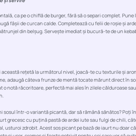
 și servire
zontală, ca pe o chiflă de burger, fără să o separi complet. Pune 
ugă fâșii de curcan calde. Completează cu felii de roșie și arde
pătrunjel din belșug. Servește imediat și bucură-te de un keba
 această rețetă la următorul nivel, joacă-te cu texturile și ar
me, adaugă câteva frunze de mentă tocate mărunt direct în so
at o notă răcoritoare, perfectă mai ales în zilele călduroase sa
h.
mi sosul într-o variantă picantă, dar să rămână sănătos? Poți î
rt grecesc cu puțină pastă de ardei iute sau fulgi de chili, cât
al, usturoi zdrobit. Acest sos picant pe bază de iaurt nu doar 
ste și ușor, cremos și foarte potrivit pentru cei care vor să e