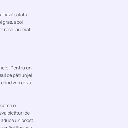
la bază salata
i gras, apoi
b fresh, aromat
omele! Pentru un
sul de pătrunjel
u când vrei ceva
ncerca o
eva picături de
că aduce un boost
vite smântâna sau