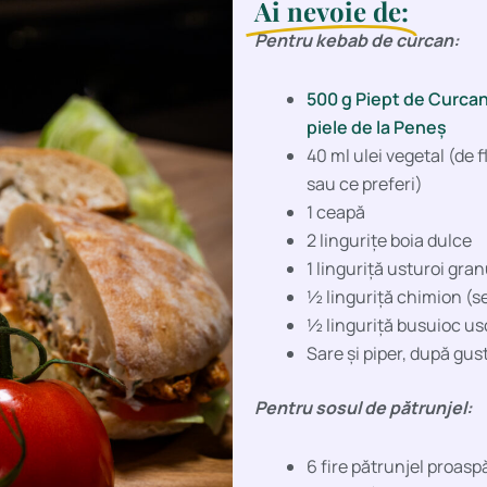
Ai nevoie de:
Pentru kebab de curcan:
500 g Piept de Curcan
piele de la Peneș
40 ml ulei vegetal (de 
sau ce preferi)
1 ceapă
2 lingurițe boia dulce
1 linguriță usturoi gran
½ linguriță chimion (s
½ linguriță busuioc us
Sare și piper, după gus
Pentru sosul de pătrunjel:
6 fire pătrunjel proasp