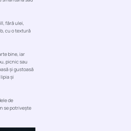
, fără ulei,
b, cu o textură
te bine, iar
ou, picnic sau
toasă și gustoasă
ipia și
dele de
n se potrivește