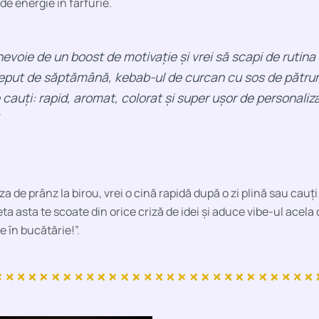
 de energie în farfurie.
nevoie de un boost de motivație și vrei să scapi de rutina
ceput de săptămână, kebab-ul de curcan cu sos de pătrun
 cauți: rapid, aromat, colorat și super ușor de personaliz
!
uza de prânz la birou, vrei o cină rapidă după o zi plină sau cauț
eta asta te scoate din orice criză de idei și aduce vibe-ul acela
e în bucătărie!”.