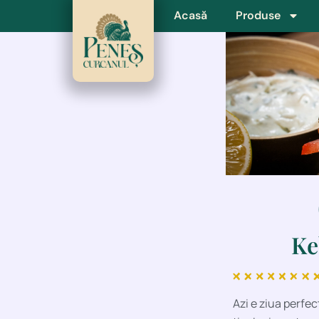
Skip
Acasă
Produse
to
content
Ke
Azi e ziua perfec