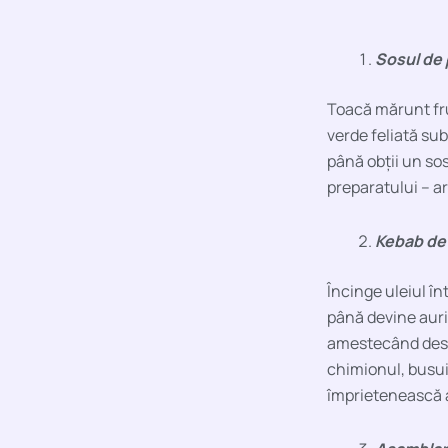
Sosul de 
Toacă mărunt fru
verde feliată sub
până obții un so
preparatului – a
Kebab de
Încinge uleiul în
până devine aurie
amestecând des, 
chimionul, busui
împrietenească 