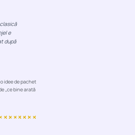
 clasică
jel e
at după
i o idee de pachet
 de „ce bine arată