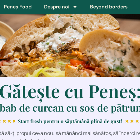
Peneș Food
Despre noi
Beyond borders
Gătește cu Peneș
bab de curcan cu sos de pătrun
Start fresh pentru o săptămână plină de gust!
tă să-ți propui ceva nou: să mănânci mai sănătos, să încerci re