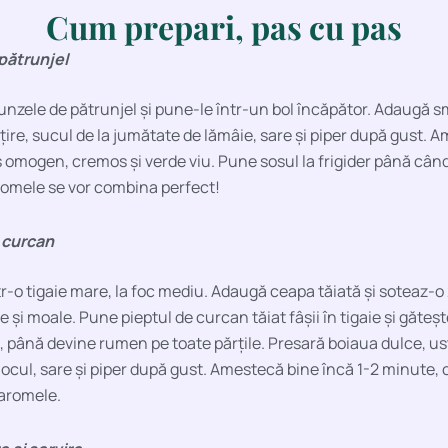
Cum prepari, pas cu pas
pătrunjel
nzele de pătrunjel și pune-le într-un bol încăpător. Adaugă 
țire, sucul de la jumătate de lămâie, sare și piper după gust. 
s omogen, cremos și verde viu. Pune sosul la frigider până când
romele se vor combina perfect!
 curcan
tr-o tigaie mare, la foc mediu. Adaugă ceapa tăiată și soteaz-o
 și moale. Pune pieptul de curcan tăiat fâșii în tigaie și găteș
până devine rumen pe toate părțile. Presară boiaua dulce, ust
ocul, sare și piper după gust. Amestecă bine încă 1-2 minute, 
aromele.