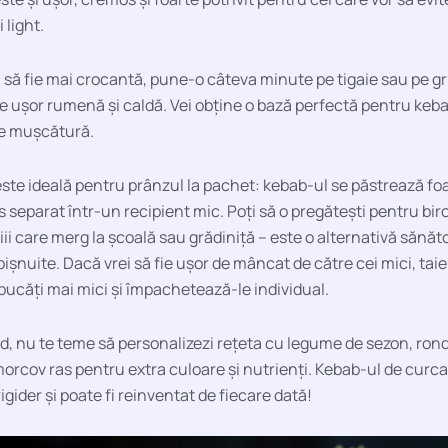
 light.
a să fie mai crocantă, pune-o câteva minute pe tigaie sau pe grill
 ușor rumenă și caldă. Vei obține o bază perfectă pentru keba
re mușcătură.
ste ideală pentru prânzul la pachet: kebab-ul se păstrează foar
s separat într-un recipient mic. Poți să o pregătești pentru bir
iii care merg la școală sau grădiniță – este o alternativă sănă
bișnuite. Dacă vrei să fie ușor de mâncat de către cei mici, taie l
 bucăți mai mici și împachetează-le individual.
nd, nu te teme să personalizezi rețeta cu legume de sezon, ron
orcov ras pentru extra culoare și nutrienți. Kebab-ul de curca
rigider și poate fi reinventat de fiecare dată!