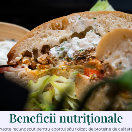
Beneficii nutriționale
an
este recunoscut pentru aportul său ridicat de proteine de calitat