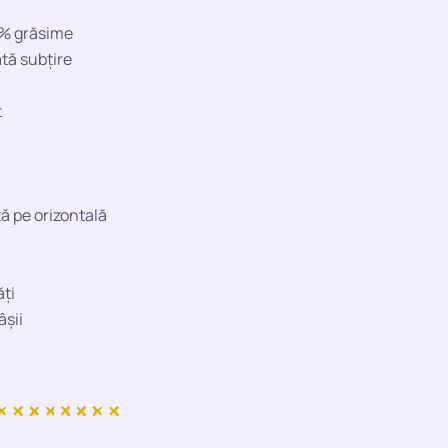
% grăsime
ată subțire
t
ată pe orizontală
ăți
âșii