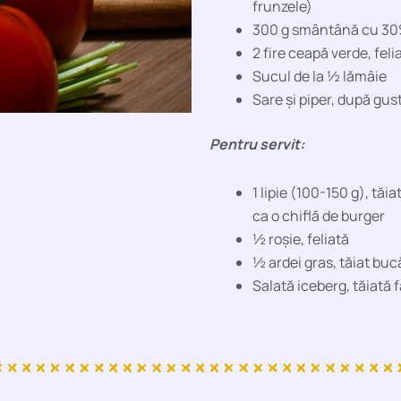
frunzele)
300 g smântână cu 30
2 fire ceapă verde, feli
Sucul de la ½ lămâie
Sare și piper, după gus
Pentru servit:
1 lipie (100-150 g), tăi
ca o chiflă de burger
½ roșie, feliată
½ ardei gras, tăiat buc
Salată iceberg, tăiată f