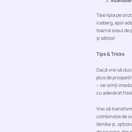
Asamblare
Taie lipia pe ori
iceberg, apoi ada
toarnă sosul de 
și sățios!
Tips & Tricks
Dacă vrei să duci
plus de prospeți
– vei simți imedi
cu adevărat fres
Vrei să transfor
combinație de iau
lămâie și, opțion
de savoare, dar e