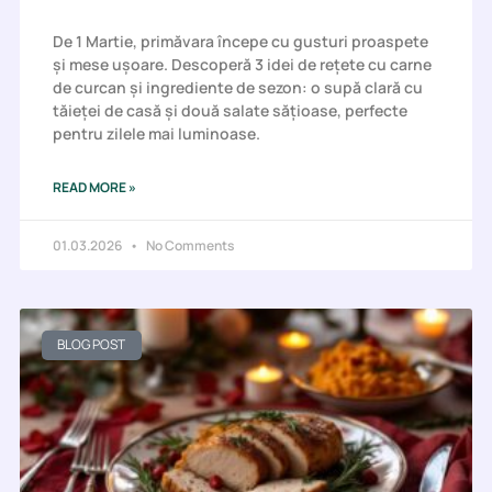
De 1 Martie, primăvara începe cu gusturi proaspete
și mese ușoare. Descoperă 3 idei de rețete cu carne
de curcan și ingrediente de sezon: o supă clară cu
tăieței de casă și două salate sățioase, perfecte
pentru zilele mai luminoase.
READ MORE »
01.03.2026
No Comments
BLOG POST