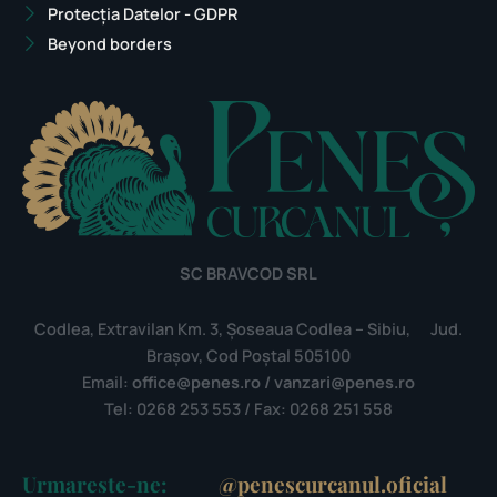
Protecția Datelor - GDPR
Beyond borders
SC BRAVCOD SRL
Codlea, Extravilan Km. 3, Șoseaua Codlea – Sibiu, Jud.
Brașov, Cod Poștal 505100
Email:
office@penes.ro / vanzari@penes.ro
Tel: 0268 253 553 / Fax: 0268 251 558
Urmareste-ne:
@penescurcanul.oficial