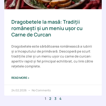
Dragobetele la masă: Tradiții
românești și un meniu ușor cu
Carne de Curcan
Dragobetele este sărbătoarea românească a iubirii
și a începutului de primăvară. Descoperă pe scurt
tradițiile zilei și un meniu ușor cu carne de curcan:
aperitiv rapid și fel principal echilibrat, cu link către
rețetele complete.
READ MORE »
24.02.2026
No Comments
1
2
3
4