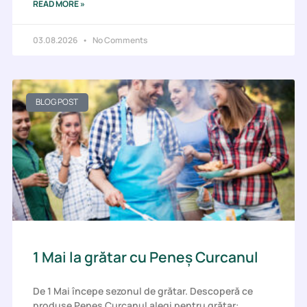
READ MORE »
03.08.2026
No Comments
BLOG POST
1 Mai la grătar cu Peneș Curcanul
De 1 Mai începe sezonul de grătar. Descoperă ce
produse Peneș Curcanul alegi pentru grătar: