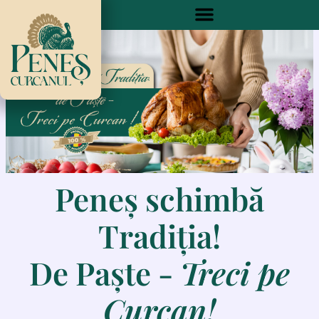
Skip
to
content
Peneș schimbă
Tradiția!
De Paște -
Treci pe
Curcan!