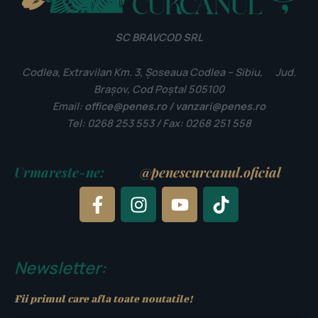
SC BRAVCOD SRL
Codlea, Extravilan Km. 3, Șoseaua Codlea – Sibiu, Jud.
Brașov, Cod Poștal 505100
Email:
office@penes.ro / vanzari@penes.ro
Tel: 0268 253 553 / Fax: 0268 251 558
Urmareste-ne:
@penescurcanul.oficial
F
I
Y
T
a
n
o
i
c
s
u
k
e
t
t
t
b
a
u
o
Newsletter:
o
g
b
k
o
r
e
Fii primul care afla toate noutatile!
k
a