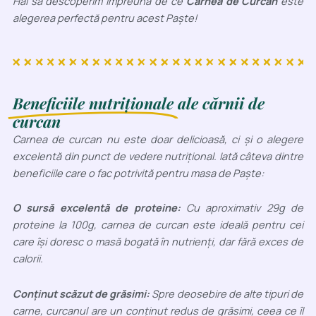
Hai să descoperim împreună de ce
Carnea de Curcan
este
alegerea perfectă pentru acest Paște!
Beneficiile nutriționale
ale cărnii de
curcan
Carnea de curcan nu este doar delicioasă, ci și o alegere
excelentă din punct de vedere nutrițional. Iată câteva dintre
beneficiile care o fac potrivită pentru masa de Paște:
O sursă excelentă de proteine:
Cu aproximativ 29g de
proteine la 100g, carnea de curcan este ideală pentru cei
care își doresc o masă bogată în nutrienți, dar fără exces de
calorii.
Conținut scăzut de grăsimi:
Spre deosebire de alte tipuri de
carne, curcanul are un conținut redus de grăsimi, ceea ce îl